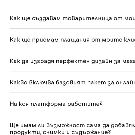
Как ще създавам товарителница от мо
Как ще приемам плащания от моите кл
Как да изградя перфектен дизайн за маг
Какво включва базовият пакет за онлай
На коя платформа работите?
Ще имам ли възможност сама да добавя
продукти, снимки и съдържание?