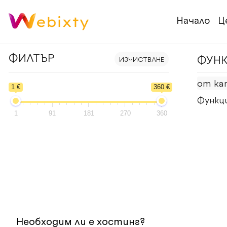
Начало
Ц
ФИЛТЪР
ФУН
ИЗЧИСТВАНЕ
от ка
1 €
360 €
Функци
1
91
181
270
360
Необходим ли е хостинг?