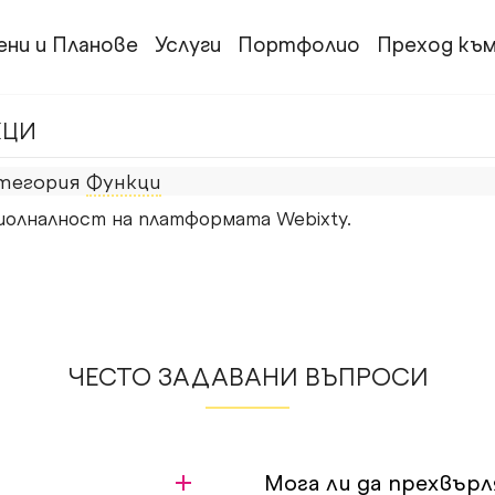
ени и Планове
Услуги
Портфолио
Преход към
КЦИ
тегория
Функци
олналност на платформата Webixty.
ЧЕСТО ЗАДАВАНИ ВЪПРОСИ
Мога ли да прехвър