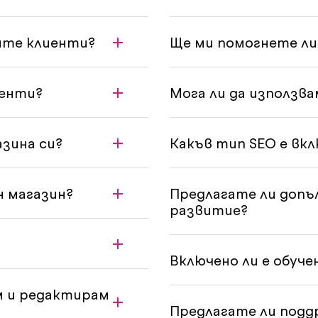
ите клиенти?
Ще ми помогнете ли
иенти?
Мога ли да използв
азина си?
Какъв тип SEO е вкл
н магазин?
Предлагате ли допъ
развитие?
Включено ли е обуче
м и редактирам
Предлагате ли подд