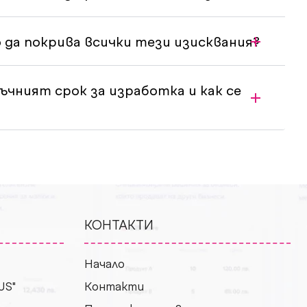
 да покрива всички тези изисквания?
чният срок за изработка и как се
КОНТАКТИ
Начало
US"
Контакти