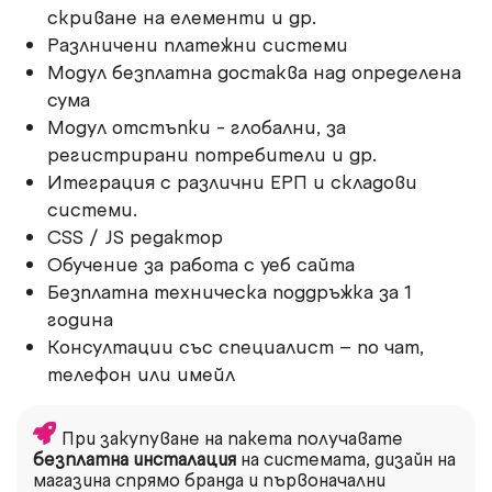
скриване на елементи и др.
Разлничени платежни системи
Модул безплатна достаква над определена
сума
Модул отстъпки - глобални, за
регистрирани потребители и др.
Итеграция с различни ЕРП и складови
системи.
CSS / JS редактор
Обучение за работа с уеб сайта
Безплатна техническа поддръжка за 1
година
Консултации със специалист – по чат,
телефон или имейл
При закупуване на пакета получавате
безплатна инсталация
на системата, дизайн на
магазина спрямо бранда и първоначални