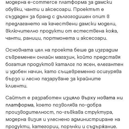
модерна e-commerce платформа за дамски
обувки, чанти и аксесоари. Проектът е
създаден за бранд с дългогодишен опит в
предлагането на качествени дамски модели,
включително продукти от естествена кожа,
чанти, раници, портмонета и аксесоари.
Основната цел на проекта беше да изградим
съвременен онлайн магазин, който представя
богатия продуктов каталог по ясен, елегантен
и удобен начин, като същевременно осигурява
бързо и лесно пазаруване за крайните
клиенти.
Сайтът е разработен
изцяло върху новата ни
платформа
, което позволява по-добра
производителност, по-гъвкава структура,
модерна визия и улеснено администриране на
продукти, категории, поръчки и съдържание.