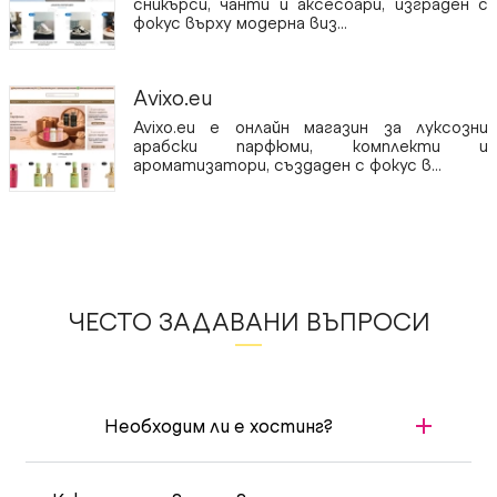
сникърси, чанти и аксесоари, изграден с
фокус върху модерна виз...
Аvixo.eu
Avixo.eu е онлайн магазин за луксозни
арабски парфюми, комплекти и
ароматизатори, създаден с фокус в...
ЧЕСТО ЗАДАВАНИ ВЪПРОСИ
Необходим ли е хостинг?