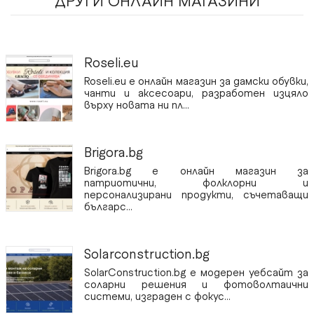
ДРУГИ OНЛАЙН МАГАЗИНИ
Roseli.eu
Roseli.eu е онлайн магазин за дамски обувки,
чанти и аксесоари, разработен изцяло
върху новата ни пл...
Brigora.bg
Brigora.bg е онлайн магазин за
патриотични, фолклорни и
персонализирани продукти, съчетаващи
българс...
Solarconstruction.bg
SolarConstruction.bg е модерен уебсайт за
соларни решения и фотоволтаични
системи, изграден с фокус...